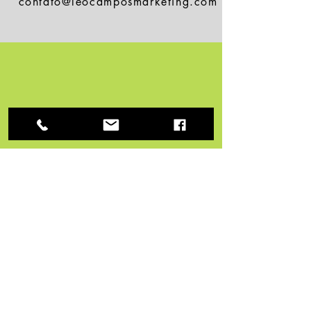
contato@leocamposmarketing.com
(32)98452 0458
Veja meu portfolio publicitário